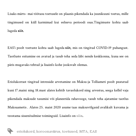
Lisaks märts- mai töötasu toetusele on plaanis pikendada ka juunikuuni toetus, mille
tingimused on küll karmimad kui eelneva perioodi osas.Tingimuste kohta saab
lugeda
siit
.
EAS'i poolt toetuste kohta saab lugeda
siit,
m
is on tingitud COVID-19 puhangust.
Taotluste esitamine on avatud ja tasub teha seda läbi nende keskkonna, kuna see on
päris mugavaks tehtud ja lisainfo kohe jooksvalt olemas.
Eriolukorrast tingitud intresside arvetamine on Maksu-ja Tolliameti poolt peatatud
kuni 17.maini ning 18.mast alates kehtib tavaolukord ning arvestus, seega kellel vaja
pikendada maksude tasumisi või planeerida rahavooge, tasub teha ajatamise taotlus
Maksuametis . Alates 25. maist 2020 asume taas maksuvõlgasid avalikult kuvama ja
teostama sissenõudmise toiminguid. Lisainfo on
siin
.
eriolukord
,
koroonaviirus
,
toetused
,
MTA
,
EAS