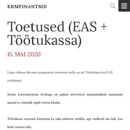
KRMFINANTSID
Toetused (EAS +
Töötukassa)
15. MAI 2020
Lisan väikese ülevaate praegustest toetustest mille on nii Töötukassa kui EAS
avaldanud.
Seoses koroonaviiruse levikuga on paljud ettevõtted majanduslikult kannatada
saanud ja võimalik riigilt toetus küsida.
Töötukassa toetusest kirjutasin ka juba eelnevas artiklis, aga veelkord siia link, kus
leiab vastava
info
.