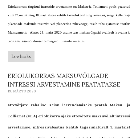
Eriolukorrast tingitud intresside arvetamine on Maksu-ja Tolliameti poolt peatatud
kuni 17.maini ning 18.mast alates kehtib tavaolukord ning arvestus, seega kellel vaja
pikendada maksude tasumisi või planeerida rahavooge, tasub teha ajatamise taotlus
Maksuametis . Alates 25. maist 2020 asume taas maksuvõlgasid avalikult kuvama ja
teostama sissenõudmise toiminguid. Lisainfo on
siin
.
Loe lisaks
ERIOLUKORRAS MAKSUVÕLGADE
INTRESSI ARVESTAMINE PEATATAKSE
19. MÄRTS 2020
Ettevõtjate rahalise seisu leevendamiseks peatab Maksu- ja
Tolliamet (MTA) eriolukorra ajaks ettevõtete maksuvõlalt intressi
arvestamise, intressivabastus kehtib tagasiulatuvalt 1. märtsist