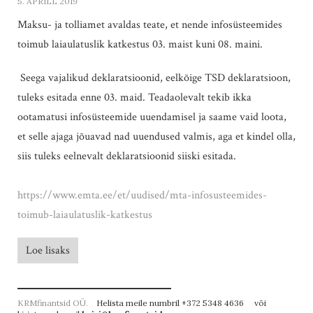
5. APRILL 2019
Maksu- ja tolliamet avaldas teate, et nende infosüsteemides
toimub laiaulatuslik katkestus 03. maist kuni 08. maini.
Seega vajalikud deklaratsioonid, eelkõige TSD deklaratsioon,
tuleks esitada enne 03. maid. Teadaolevalt tekib ikka
ootamatusi infosüsteemide uuendamisel ja saame vaid loota,
et selle ajaga jõuavad nad uuendused valmis, aga et kindel olla,
siis tuleks eelnevalt deklaratsioonid siiski esitada.
https://www.emta.ee/et/uudised/mta-infosusteemides-
toimub-laiaulatuslik-katkestus
Loe lisaks
KRMfinantsid OÜ.
Helista meile numbril +372 5348 4636 või