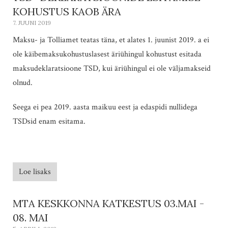
KOHUSTUS KAOB ÄRA
7. JUUNI 2019
Maksu- ja Tolliamet teatas täna, et alates 1. juunist 2019. a ei
ole käibemaksukohustuslasest äriühingul kohustust esitada
maksudeklaratsioone TSD, kui äriühingul ei ole väljamakseid
olnud.
Seega ei pea 2019. aasta maikuu eest ja edaspidi nullidega
TSDsid enam esitama.
Loe lisaks
MTA KESKKONNA KATKESTUS 03.MAI -
08. MAI