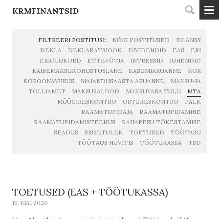
KRMFINANTSID
FILTREERI POSTITUSI:
KÕIK POSTITUSED
BILANSS
DEKLA
DEKLARATSIOON
DIVIDENDID
EAS
ERI
ERIOLUKORD
ETTEVÕTJA
INTRESSID
JUHENDID
KÄIBEMAKSUKOHUSTUSLANE
KASUMIARUANNE
KOR
KOROONAVIIRUS
MAJANDUSAASTA ARUANNE
MAKSU-JA
TOLLIAMET
MAKSUSALDOD
MAKSUVABA TULU
MTA
MÜÜGIRESKONTRO
OSTURESKONTRO
PALK
RAAMATUPIDAJA
RAAMATUPIDAMINE
RAAMATUPIDAMISTEENUS
RAHAPESU TÕKESTAMISE
SEADUS
SISSETULEK
TOETUSED
TÖÖTASU
TÖÖTAUS HÜVITIS
TÖÖTUKASSA
TSD
TOETUSED (EAS + TÖÖTUKASSA)
15. MAI 2020