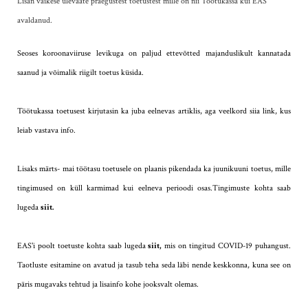
Lisan väikese ülevaate praegustest toetustest mille on nii Töötukassa kui EAS
avaldanud.
Seoses koroonaviiruse levikuga on paljud ettevõtted majanduslikult kannatada
saanud ja võimalik riigilt toetus küsida.
Töötukassa toetusest kirjutasin ka juba eelnevas artiklis, aga veelkord siia link, kus
leiab vastava
info
.
Lisaks märts- mai töötasu toetusele on plaanis pikendada ka juunikuuni toetus, mille
tingimused on küll karmimad kui eelneva perioodi osas.Tingimuste kohta saab
lugeda
siit
.
EAS'i poolt toetuste kohta saab lugeda
siit,
m
is on tingitud COVID-19 puhangust.
Taotluste esitamine on avatud ja tasub teha seda läbi nende keskkonna, kuna see on
päris mugavaks tehtud ja lisainfo kohe jooksvalt olemas.