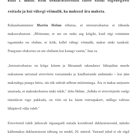
kuni 1. maini. Kõik deklaratsioonid tuleb siiski õigeaegselt
esitada ja kui vähegi võimalik, ka maksud ära maksta.
Rahandusminister
Martin Helme
rõhutas, et intressivabastus ei tähenda
maksuvabastust. „Mõistame, et see on raske aeg kõigile, kuid riigi toimimise
tagamiseks on oluline, et kõik, kellel vähegi võimalik, makse siiski tasuksid.
Praeguses olukorras on see olulisem kui kunagi varem,“ lisas ta.
„Intressivabastus on kõige kiirem ja lihtsamalt rakendatav lühiajaline meede
raskustesse sattunud ettevõtete toetamiseks ja kindlustunde andmiseks – kui jään
maksudega praegu hätta, siis riik suhtub sellesse mõistmisega. Ära ei maksa seejuures
unustada, et maksukohustus siiski tekib,“ ütles Helme. „Selleks et ettevõtjatele veelgi
täiendavat tuge pakkuda, on töös on ka laiem toetuspakett, millega valitsus
lähipäevil välja tuleb.“
Ettevõtetel tuleb jätkuvalt õigeaegselt esitada korrektsed deklaratsioonid, näiteks
käibemaksu deklaratsiooni tähtaeg on reedel, 20. märtsil. Vastasel juhul ei ole riigil