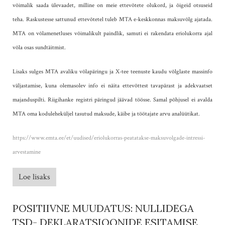
võimalik saada ülevaadet, milline on meie ettevõtete olukord, ja õigeid otsuseid
teha. Raskustesse sattunud ettevõtetel tuleb MTA e-keskkonnas maksuvõlg ajatada.
MTA on võlamenetluses võimalikult paindlik, samuti ei rakendata eriolukorra ajal
võla osas sundtäitmist.
Lisaks sulges MTA avaliku võlapäringu ja X-tee teenuste kaudu võlglaste massinfo
väljastamise, kuna olemasolev info ei näita ettevõttest tavapärast ja adekvaatset
majanduspilti. Riigihanke registri päringud jäävad töösse. Samal põhjusel ei avalda
MTA oma koduleheküljel tasutud maksude, käibe ja töötajate arvu analüütikat.
https://www.emta.ee/et/uudised/eriolukorras-peatatakse-maksuvolgade-intressi-
arvestamine
Loe lisaks
POSITIIVNE MUUDATUS: NULLIDEGA
TSD- DEKLARATSIOONIDE ESITAMISE