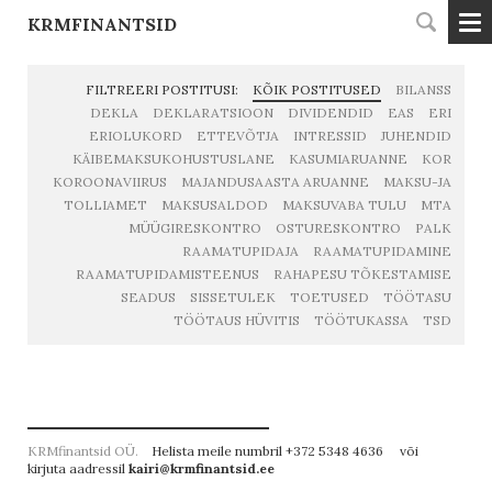
KRMFINANTSID
FILTREERI POSTITUSI:
KÕIK POSTITUSED
BILANSS
DEKLA
DEKLARATSIOON
DIVIDENDID
EAS
ERI
ERIOLUKORD
ETTEVÕTJA
INTRESSID
JUHENDID
KÄIBEMAKSUKOHUSTUSLANE
KASUMIARUANNE
KOR
KOROONAVIIRUS
MAJANDUSAASTA ARUANNE
MAKSU-JA
TOLLIAMET
MAKSUSALDOD
MAKSUVABA TULU
MTA
MÜÜGIRESKONTRO
OSTURESKONTRO
PALK
RAAMATUPIDAJA
RAAMATUPIDAMINE
RAAMATUPIDAMISTEENUS
RAHAPESU TÕKESTAMISE
SEADUS
SISSETULEK
TOETUSED
TÖÖTASU
TÖÖTAUS HÜVITIS
TÖÖTUKASSA
TSD
KRMfinantsid OÜ.
Helista meile numbril +372 5348 4636 või
kirjuta aadressil
kairi@krmfinantsid.ee