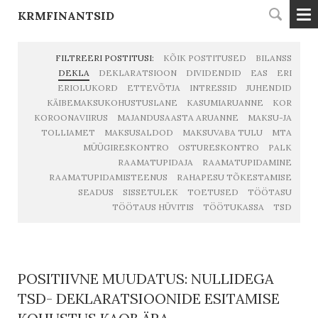
KRMFINANTSID
FILTREERI POSTITUSI:
KÕIK POSTITUSED
BILANSS
DEKLA
DEKLARATSIOON
DIVIDENDID
EAS
ERI
ERIOLUKORD
ETTEVÕTJA
INTRESSID
JUHENDID
KÄIBEMAKSUKOHUSTUSLANE
KASUMIARUANNE
KOR
KOROONAVIIRUS
MAJANDUSAASTA ARUANNE
MAKSU-JA
TOLLIAMET
MAKSUSALDOD
MAKSUVABA TULU
MTA
MÜÜGIRESKONTRO
OSTURESKONTRO
PALK
RAAMATUPIDAJA
RAAMATUPIDAMINE
RAAMATUPIDAMISTEENUS
RAHAPESU TÕKESTAMISE
SEADUS
SISSETULEK
TOETUSED
TÖÖTASU
TÖÖTAUS HÜVITIS
TÖÖTUKASSA
TSD
POSITIIVNE MUUDATUS: NULLIDEGA
TSD- DEKLARATSIOONIDE ESITAMISE