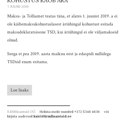
KOHUSTUS KAOB ÄRA
7. JUUNI 2019
Maksu- ja Tolliamet teatas täna, et alates 1. juunist 2019. a ei
ole käibemaksukohustuslasest äriühingul kohustust esitada
maksudeklaratsioone TSD, kui äriühingul ei ole väljamakseid
olnud.
Seega ei pea 2019. aasta maikuu eest ja edaspidi nullidega
TSDsid enam esitama.
Loe lisaks
KRMfinantsid OÜ.
Helista meile numbril +372 5348 4636 või
kirjuta aadressil
kairi@krmfinantsid.ee